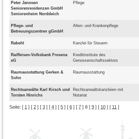
Peter Janssen
Pflege
Seniorenresidenzen GmbH
Seniorenheim Norddeich
Pflege- und
Alten- und Krankenpflege
Betreuungszentren gGmbH
Rabehl
Kanzlei für Steuern
Raiffeisen-Volksbank Fresena
Kreditinstitute des
eG
Genossenschaftssektors
Raumausstattung Gerken &
Raumausstattung
Sohn
Rechtsanwälte Karl Kirsch und
Rechtsanwaltskanzleien mit
Torsten Hinrichs
Notariat
Seite:
[
1
]
[
2
]
[
3
]
[
4
]
[
5
]
[
6
]
[
7
]
8
[
9
]
[
10
]
[
11
]