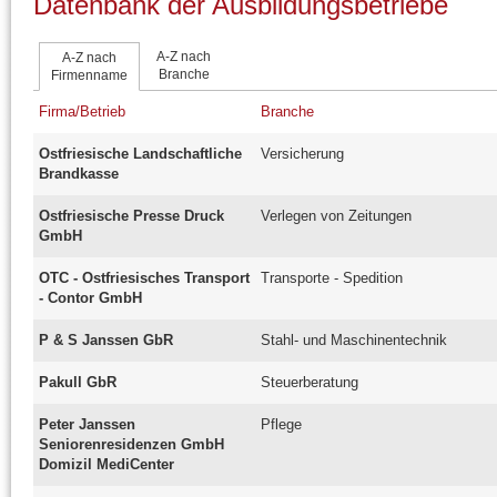
Datenbank der Ausbildungsbetriebe
A-Z nach
A-Z nach
Branche
Firmenname
Firma/Betrieb
Branche
Ostfriesische Landschaftliche
Versicherung
Brandkasse
Ostfriesische Presse Druck
Verlegen von Zeitungen
GmbH
OTC - Ostfriesisches Transport
Transporte - Spedition
- Contor GmbH
P & S Janssen GbR
Stahl- und Maschinentechnik
Pakull GbR
Steuerberatung
Peter Janssen
Pflege
Seniorenresidenzen GmbH
Domizil MediCenter