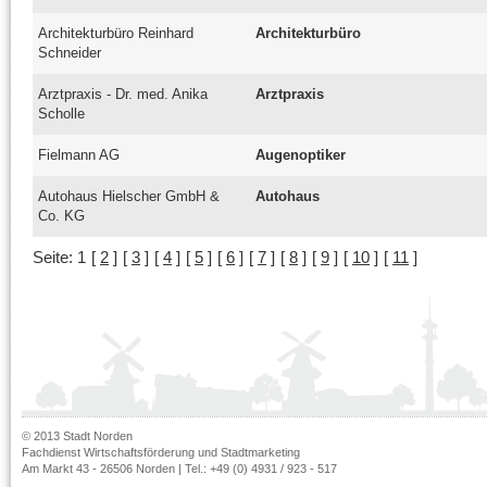
Architekturbüro Reinhard
Architekturbüro
Schneider
Arztpraxis - Dr. med. Anika
Arztpraxis
Scholle
Fielmann AG
Augenoptiker
Autohaus Hielscher GmbH &
Autohaus
Co. KG
Seite:
1
[
2
]
[
3
]
[
4
]
[
5
]
[
6
]
[
7
]
[
8
]
[
9
]
[
10
]
[
11
]
© 2013 Stadt Norden
Fachdienst Wirtschaftsförderung und Stadtmarketing
Am Markt 43 - 26506 Norden | Tel.: +49 (0) 4931 / 923 - 517