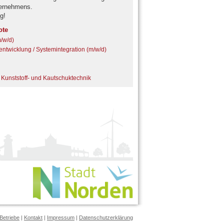
ternehmens.
g!
ote
m/w/d)
ntwicklung / Systemintegration (m/w/d)
 Kunststoff- und Kautschuktechnik
Betriebe
|
Kontakt
|
Impressum
|
Datenschutzerklärung