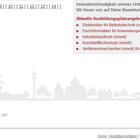
Innovationsfreudigkeit unseres Un
9
]
[
10
]
[
11
]
[
12
]
[
13
]
[
14
]
[
Wir freuen uns auf Deine Bewerbun
Aktuelle Ausbildungsplatzangeb
Elektroniker für Betriebstechnik (
Fachinformatiker für Anwendungse
Industriekaufleute (m/w/d)
Kunststofftechnologe (m/w/d)
Verfahrensmechaniker (m/w/d) für
- 517
Home
|
Ausbildungsplätze
|