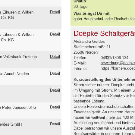
Urlaub
30 Tage
Detail
s Eihusen & Wilken
Was bringst Du mit
 Co. KG
guter Hauptschul- oder Realschula
Doepke Schaltger
Detail
s Eihusen & Wilken
 Co. KG
Alexandra Gerdes
Stellmacherstraße 11
26506 Norden
Detail
en-Volksbank Fresena
Telefon:
04931/1806-134
bewerbung@doepke
E-Mail:
https://karriere.doe
Internet:
Detail
se Aurich-Norden
Kurzdarstellung des Unternehm
Strom sicher nutzen: Doepke steht 
Detail
im Umgang mit Strom. Mit einem u
als Experten für den Schutz vor Fe
passende Lösung.
Unsere Fehlerstromschutzschalter 
Detail
n Peter Janssen oHG
Zuverlässigkeit. An unserem Haupts
haben wir weltweit mehr als 400 Mita
Ausbildung verpflichtet und bieten 
Detail
erdes GmbH
Dabei betrachten wir unsere Auszubi
Berufsanwärter in unserem Team un