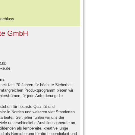
bschluss
äte GmbH
.de
pke.de
ens
seit fast 70 Jahren für höchste Sicherheit
mfangreichen Produktprogramm bieten wir
hlerströmen für jede Anforderung die
stehen für höchste Qualität und
itz in Norden und weiteren vier Standorten
rbeiter. Seit jeher fühlen wir uns der
viele unterschiedliche Ausbildungsberufe an.
ldenden als lernbereite, kreative junge
d als Bereicherung für die Lebendigkeit und