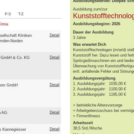
Ausbildungsbetrieb: Doepke Sc
Ausbildung zum/zur
Kunststofftechnolo
P-S
T-Z
Ausbildungsbeginn: 2026
Firma
Dauer der Ausbildung
Detail
sellschaft Kliniken
3 Jahre
Emden-Norden
Was erwartet Dich
Kunststofftechnologen (m/w/d) stel
Kunststoff her. Dazu lesen und fer
Detail
e GmbH & Co. KG
Spritzgießmaschinen ein und bedien
Überwachung von Kunststofffertig
evtl. anfallende Fehler und Störun
Ausbildungsvergütung
1. Ausbildungsjahr:
1035,00 €
Detail
oom GmbH
2. Ausbildungsjahr:
1100,00 €
3. Ausbildungsjahr:
1195,00 €
+ betriebliche Altersvorsorge
+ Arbeitgeberzuschuss bei vermö
Detail
n AG
+ Firmenfitness
Arbeitszeit
38,5 Std./Woche
Detail
s Kannegiesser