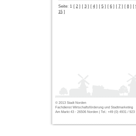
Seite:
1
[
2
]
[
3
]
[
4
]
[
5
]
[
6
]
[
7
]
[
8
]
[
15
]
© 2013 Stadt Norden
Fachdienst Wirtschaftsförderung und Stadtmarketing
Am Markt 43 - 26506 Norden | Tel.: +49 (0) 4931 / 923 