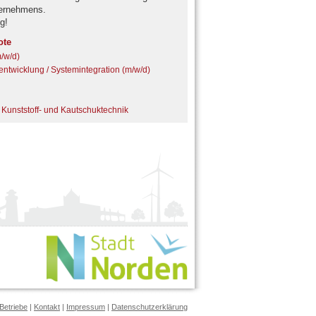
ternehmens.
g!
ote
m/w/d)
ntwicklung / Systemintegration (m/w/d)
 Kunststoff- und Kautschuktechnik
Betriebe
|
Kontakt
|
Impressum
|
Datenschutzerklärung