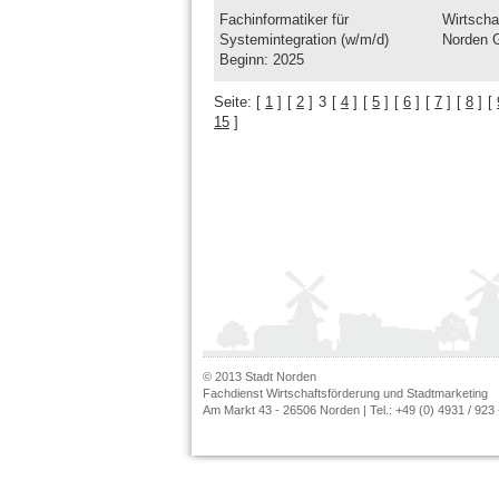
Fachinformatiker für
Wirtscha
Systemintegration (w/m/d)
Norden
Beginn: 2025
Seite:
[
1
]
[
2
]
3
[
4
]
[
5
]
[
6
]
[
7
]
[
8
]
[
15
]
© 2013 Stadt Norden
Fachdienst Wirtschaftsförderung und Stadtmarketing
Am Markt 43 - 26506 Norden | Tel.: +49 (0) 4931 / 923 