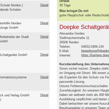
Urlaub
Detail
Schule Norden |
30 Tage
ldende Schulen
Was bringst Du mit
guter Hauptschul- oder Realschula
Detail
tenhilfe Norden
Doepke Schaltger
ützige GmbH
Alexandra Gerdes
Detail
ftsbetriebe der Stadt
Stellmacherstraße 11
 GmbH
26506 Norden
Telefon:
04931/1806-134
bewerbung@doepke
E-Mail:
Detail
Schaltgeräte GmbH
https://karriere.doe
Internet:
Kurzdarstellung des Unternehm
Strom sicher nutzen: Doepke steht 
im Umgang mit Strom. Mit einem u
Detail
nformationssysteme
als Experten für den Schutz vor Fe
passende Lösung.
Unsere Fehlerstromschutzschalter 
Zuverlässigkeit. An unserem Haupts
haben wir weltweit mehr als 400 Mita
Detail
ck und Verlag GmbH
Ausbildung verpflichtet und bieten 
G
Dabei betrachten wir unsere Auszubi
Berufsanwärter in unserem Team un