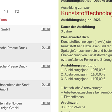
Ausbildungsbetrieb: Doepke Sc
Ausbildung zum/zur
Kunststofftechnolo
P-S
T-Z
Firma
Ausbildungsbeginn: 2026
Dauer der Ausbildung
Detail
 GmbH
3 Jahre
Was erwartet Dich
Kunststofftechnologen (m/w/d) stel
Kunststoff her. Dazu lesen und fer
Detail
ische Presse Druck
Spritzgießmaschinen ein und bedien
Überwachung von Kunststofffertig
evtl. anfallende Fehler und Störun
Ausbildungsvergütung
Detail
ische Presse Druck
1. Ausbildungsjahr:
1035,00 €
2. Ausbildungsjahr:
1100,00 €
3. Ausbildungsjahr:
1195,00 €
Detail
ftsbetriebe der Stadt
+ betriebliche Altersvorsorge
 GmbH
+ Arbeitgeberzuschuss bei vermö
+ Firmenfitness
Arbeitszeit
Detail
tenhilfe Norden
38,5 Std./Woche
ützige GmbH