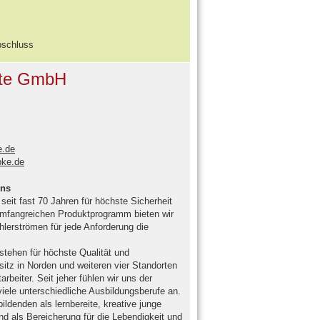
bschluss
äte GmbH
.de
pke.de
ens
seit fast 70 Jahren für höchste Sicherheit
mfangreichen Produktprogramm bieten wir
hlerströmen für jede Anforderung die
stehen für höchste Qualität und
itz in Norden und weiteren vier Standorten
rbeiter. Seit jeher fühlen wir uns der
viele unterschiedliche Ausbildungsberufe an.
ldenden als lernbereite, kreative junge
d als Bereicherung für die Lebendigkeit und