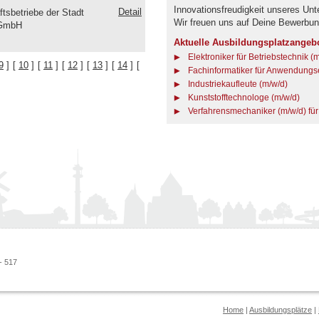
Innovationsfreudigkeit unseres Un
Detail
ftsbetriebe der Stadt
Wir freuen uns auf Deine Bewerbun
 GmbH
Aktuelle Ausbildungsplatzangeb
Elektroniker für Betriebstechnik (
9
]
[
10
]
[
11
]
[
12
]
[
13
]
[
14
]
[
Fachinformatiker für Anwendungse
Industriekaufleute (m/w/d)
Kunststofftechnologe (m/w/d)
Verfahrensmechaniker (m/w/d) für
- 517
Home
|
Ausbildungsplätze
|