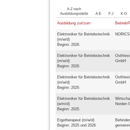
A-Z nach
Ausbildungsstelle
A-E
F-J
K-O
Ausbildung zur/zum
Betrieb/
Elektroniker für Betriebstechnik
NORICS
(m/w/d)
Beginn: 2026
Elektroniker für Betriebstechnik
Ostfries
(m/w/d)
GmbH
Beginn: 2026
Elektroniker für Betriebstechnik
Ostfries
(m/w/d)
GmbH
Beginn: 2025
Elektroniker für Betriebstechnik
Wirtscha
(w/m/d)
Norden
Beginn: 2025
Ergotherapeut (m/w/d)
Behinder
Beginn: 2025 und 2026
gemeinn