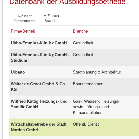
Datenbank der Ausbildungsbetriebe
A-Z nach
A-Z nach
Branche
Firmenname
Firma/Betrieb
Branche
Ubbo-Emmius-Klinik gGmbH
Gesundheit
Ubbo-Emmius-Klinik gGmbH -
Gesundheit
Studium
Urbano
Stadtplanung & Architektur
Walter de Groot GmbH & Co.
Bauunternehmen
KG
Wilfried Kuttig Heizungs- und
Gas-, Wasser-, Heizungs-
Sanitär GmbH
sowie Lüftungs- und
Klimainstallation
Wirtschaftsbetriebe der Stadt
Öffentl. Dienst
Norden GmbH