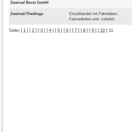
Zweirad Brust GmbH
Zweirad-Thedinga
Einzelhandel mit Fahrrädern,
Fahrradteilen und -zubehör
Seite:
[
1
]
[
2
]
[
3
]
[
4
]
[
5
]
[
6
]
[
7
]
[
8
]
[
9
]
[
10
]
11