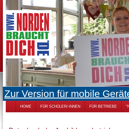
Zur Version für mobile Gerät
HOME
FÜR SCHÜLER/-INNEN
FÜR BETRIEBE
"