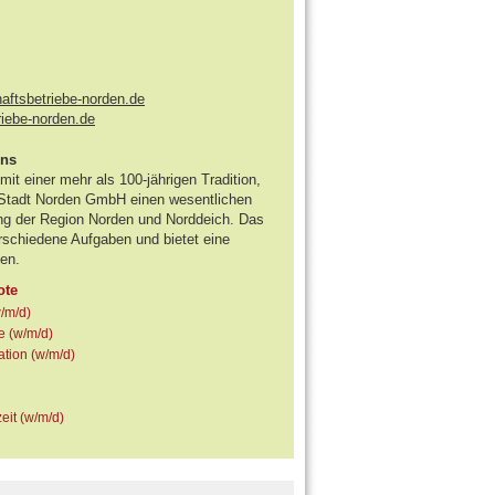
ftsbetriebe-norden.de
riebe-norden.de
ens
it einer mehr als 100-jährigen Tradition,
r Stadt Norden GmbH einen wesentlichen
ung der Region Norden und Norddeich. Das
schiedene Aufgaben und bietet eine
en.
ote
w/m/d)
e (w/m/d)
ation (w/m/d)
eit (w/m/d)