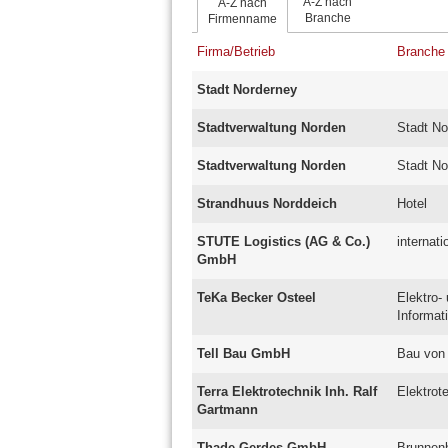
A-Z nach
A-Z nach
Branche
Firmenname
Firma/Betrieb
Branche
Stadt Norderney
Stadtverwaltung Norden
Stadt No
Stadtverwaltung Norden
Stadt No
Strandhuus Norddeich
Hotel
STUTE Logistics (AG & Co.)
internati
GmbH
TeKa Becker Osteel
Elektro-
Informat
Tell Bau GmbH
Bau von
Terra Elektrotechnik Inh. Ralf
Elektrot
Gartmann
Thade Gerdes GmbH
Brunnenb