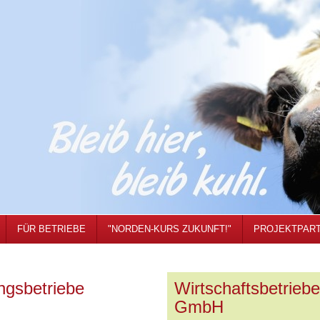
FÜR BETRIEBE
"NORDEN-KURS ZUKUNFT!"
PROJEKTPAR
ngsbetriebe
Wirtschaftsbetrieb
GmbH