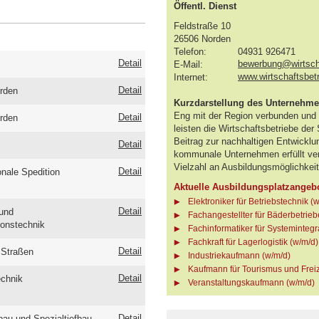
Öffentl. Dienst
Feldstraße 10
26506 Norden
Telefon:
04931 926471
Detail
bewerbung@wirtscha
E-Mail:
www.wirtschaftsbet
Internet:
Detail
rden
Kurzdarstellung des Unternehm
Eng mit der Region verbunden und m
Detail
rden
leisten die Wirtschaftsbetriebe de
Beitrag zur nachhaltigen Entwickl
Detail
kommunale Unternehmen erfüllt ver
Vielzahl an Ausbildungsmöglichkeit
Detail
onale Spedition
Aktuelle Ausbildungsplatzangeb
Elektroniker für Betriebstechnik (
Detail
 und
Fachangestellter für Bäderbetrieb
ionstechnik
Fachinformatiker für Systemintegr
Fachkraft für Lagerlogistik (w/m/d)
Detail
 Straßen
Industriekaufmann (w/m/d)
Kaufmann für Tourismus und Freiz
Detail
echnik
Veranstaltungskaufmann (w/m/d)
Detail
au und Spezialtiefbau