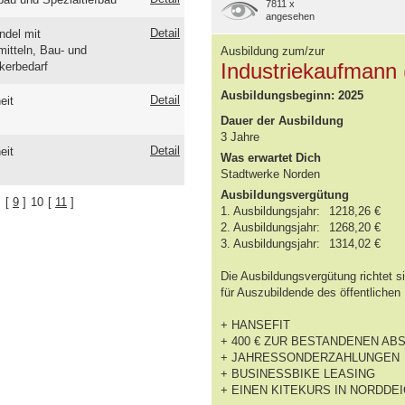
7811 x
angesehen
Detail
ndel mit
mitteln, Bau- und
Ausbildung zum/zur
Industriekaufmann 
kerbedarf
Ausbildungsbeginn: 2025
Detail
eit
Dauer der Ausbildung
3 Jahre
Detail
eit
Was erwartet Dich
Stadtwerke Norden
Ausbildungsvergütung
]
[
9
]
10
[
11
]
1. Ausbildungsjahr:
1218,26 €
2. Ausbildungsjahr:
1268,20 €
3. Ausbildungsjahr:
1314,02 €
Die Ausbildungsvergütung richtet 
für Auszubildende des öffentlichen
+ HANSEFIT
+ 400 € ZUR BESTANDENEN A
+ JAHRESSONDERZAHLUNGEN
+ BUSINESSBIKE LEASING
+ EINEN KITEKURS IN NORDDE