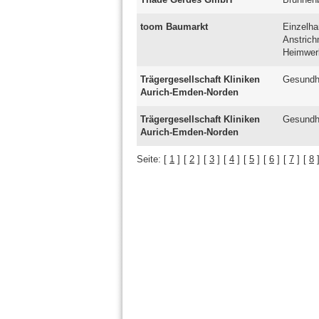
toom Baumarkt
Einzelha
Anstrich
Heimwer
Trägergesellschaft Kliniken
Gesundh
Aurich-Emden-Norden
Trägergesellschaft Kliniken
Gesundh
Aurich-Emden-Norden
Seite:
[
1
]
[
2
]
[
3
]
[
4
]
[
5
]
[
6
]
[
7
]
[
8