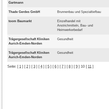
Gartmann
Thade Gerdes GmbH
Brunnenbau und Spezialtiefbau
toom Baumarkt
Einzelhandel mit
Anstrichmitteln, Bau- und
Heimwerkerbedarf
Trägergesellschaft Kliniken
Gesundheit
Aurich-Emden-Norden
Trägergesellschaft Kliniken
Gesundheit
Aurich-Emden-Norden
Seite:
[
1
]
[
2
]
[
3
]
[
4
]
[
5
]
[
6
]
[
7
]
[
8
]
[
9
]
10
[
11
]