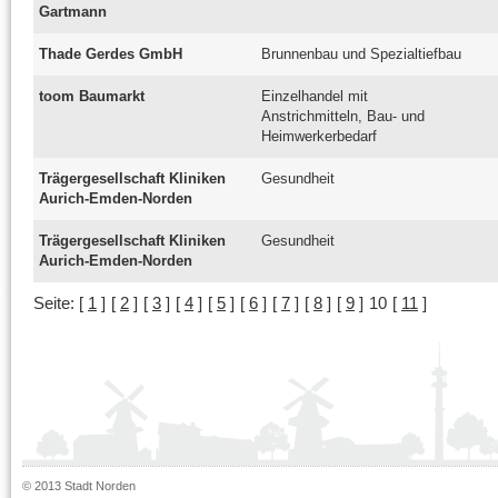
Gartmann
Thade Gerdes GmbH
Brunnenbau und Spezialtiefbau
toom Baumarkt
Einzelhandel mit
Anstrichmitteln, Bau- und
Heimwerkerbedarf
Trägergesellschaft Kliniken
Gesundheit
Aurich-Emden-Norden
Trägergesellschaft Kliniken
Gesundheit
Aurich-Emden-Norden
Seite:
[
1
]
[
2
]
[
3
]
[
4
]
[
5
]
[
6
]
[
7
]
[
8
]
[
9
]
10
[
11
]
© 2013 Stadt Norden