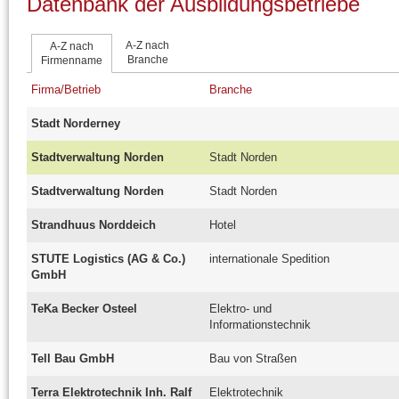
Datenbank der Ausbildungsbetriebe
A-Z nach
A-Z nach
Branche
Firmenname
Firma/Betrieb
Branche
Stadt Norderney
Stadtverwaltung Norden
Stadt Norden
Stadtverwaltung Norden
Stadt Norden
Strandhuus Norddeich
Hotel
STUTE Logistics (AG & Co.)
internationale Spedition
GmbH
TeKa Becker Osteel
Elektro- und
Informationstechnik
Tell Bau GmbH
Bau von Straßen
Terra Elektrotechnik Inh. Ralf
Elektrotechnik