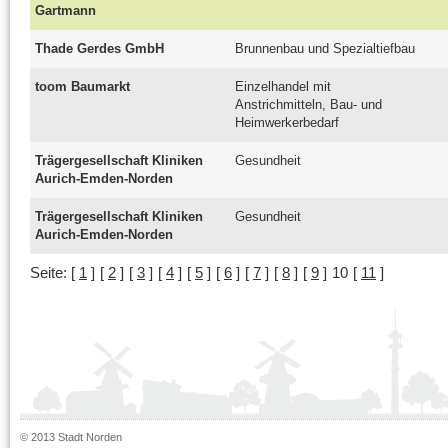
Gartmann
Thade Gerdes GmbH
Brunnenbau und Spezialtiefbau
toom Baumarkt
Einzelhandel mit
Anstrichmitteln, Bau- und
Heimwerkerbedarf
Trägergesellschaft Kliniken
Gesundheit
Aurich-Emden-Norden
Trägergesellschaft Kliniken
Gesundheit
Aurich-Emden-Norden
Seite:
[
1
]
[
2
]
[
3
]
[
4
]
[
5
]
[
6
]
[
7
]
[
8
]
[
9
]
10
[
11
]
© 2013 Stadt Norden