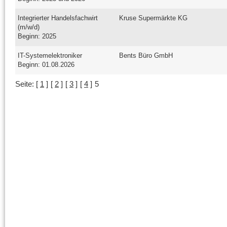
Integrierter Handelsfachwirt
Kruse Supermärkte KG
(m/w/d)
Beginn: 2025
IT-Systemelektroniker
Bents Büro GmbH
Beginn: 01.08.2026
Seite:
[
1
]
[
2
]
[
3
]
[
4
]
5