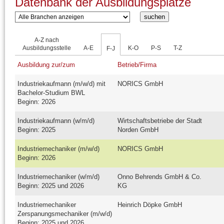
Datenbank der Ausbildungsplätze
A-Z nach
Ausbildungsstelle
A-E
K-O
P-S
T-Z
F-J
Ausbildung zur/zum
Betrieb/Firma
Industriekaufmann (m/w/d) mit
NORICS GmbH
Bachelor-Studium BWL
Beginn: 2026
Industriekaufmann (w/m/d)
Wirtschaftsbetriebe der Stadt
Beginn: 2025
Norden GmbH
Industriemechaniker (m/w/d)
NORICS GmbH
Beginn: 2026
Industriemechaniker (w/m/d)
Onno Behrends GmbH & Co.
Beginn: 2025 und 2026
KG
Industriemechaniker
Heinrich Döpke GmbH
Zerspanungsmechaniker (m/w/d)
Beginn: 2025 und 2026