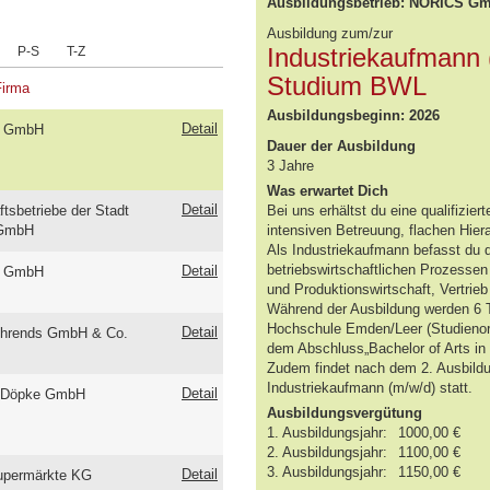
Ausbildungsbetrieb: NORICS G
Ausbildung zum/zur
Industriekaufmann 
P-S
T-Z
Studium BWL
Firma
Ausbildungsbeginn: 2026
Detail
 GmbH
Dauer der Ausbildung
3 Jahre
Was erwartet Dich
Detail
ftsbetriebe der Stadt
Bei uns erhältst du eine qualifizie
 GmbH
intensiven Betreuung, flachen Hier
Als Industriekaufmann befasst du 
betriebswirtschaftlichen Prozessen
Detail
 GmbH
und Produktionswirtschaft, Vertri
Während der Ausbildung werden 6 
Hochschule Emden/Leer (Studienort
Detail
hrends GmbH & Co.
dem Abschluss„Bachelor of Arts in 
Zudem findet nach dem 2. Ausbild
Industriekaufmann (m/w/d) statt.
Detail
h Döpke GmbH
Ausbildungsvergütung
1. Ausbildungsjahr:
1000,00 €
2. Ausbildungsjahr:
1100,00 €
3. Ausbildungsjahr:
1150,00 €
Detail
upermärkte KG