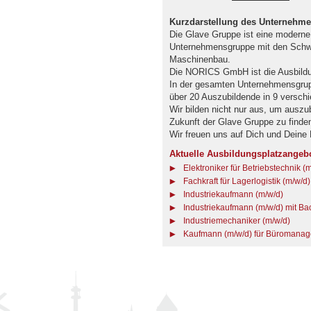
Kurzdarstellung des Unternehm
Die Glave Gruppe ist eine moderne 
Unternehmensgruppe mit den Schwe
Maschinenbau.
Die NORICS GmbH ist die Ausbildu
In der gesamten Unternehmensgrupp
über 20 Auszubildende in 9 versch
Wir bilden nicht nur aus, um auszub
Zukunft der Glave Gruppe zu finde
Wir freuen uns auf Dich und Deine
Aktuelle Ausbildungsplatzangeb
Elektroniker für Betriebstechnik (
Fachkraft für Lagerlogistik (m/w/d)
Industriekaufmann (m/w/d)
Industriekaufmann (m/w/d) mit B
Industriemechaniker (m/w/d)
Kaufmann (m/w/d) für Büromana