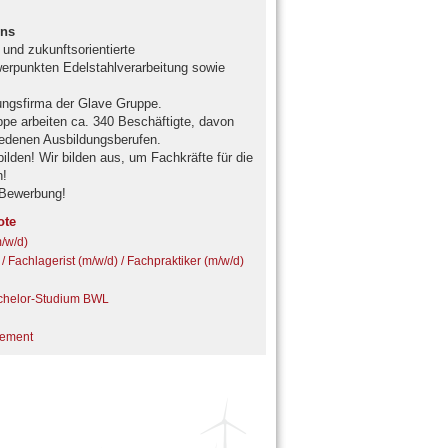
ens
und zukunftsorientierte
rpunkten Edelstahlverarbeitung sowie
ngsfirma der Glave Gruppe.
e arbeiten ca. 340 Beschäftigte, davon
iedenen Ausbildungsberufen.
ilden! Wir bilden aus, um Fachkräfte für die
n!
 Bewerbung!
ote
m/w/d)
 / Fachlagerist (m/w/d) / Fachpraktiker (m/w/d)
achelor-Studium BWL
gement