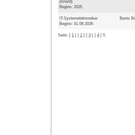
(m/w/d)
Beginn: 2025
IT-Systemelektroniker
Bents B
Beginn: 01.08.2026
Seite:
[
1
]
[
2
]
[
3
]
[
4
]
5