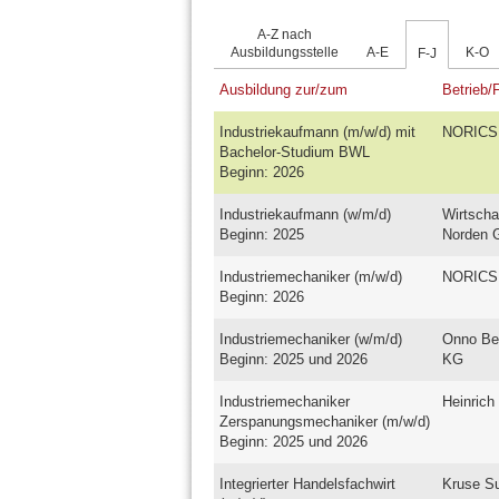
A-Z nach
Ausbildungsstelle
A-E
K-O
F-J
Ausbildung zur/zum
Betrieb/
Industriekaufmann (m/w/d) mit
NORICS
Bachelor-Studium BWL
Beginn: 2026
Industriekaufmann (w/m/d)
Wirtscha
Beginn: 2025
Norden
Industriemechaniker (m/w/d)
NORICS
Beginn: 2026
Industriemechaniker (w/m/d)
Onno Be
Beginn: 2025 und 2026
KG
Industriemechaniker
Heinric
Zerspanungsmechaniker (m/w/d)
Beginn: 2025 und 2026
Integrierter Handelsfachwirt
Kruse S