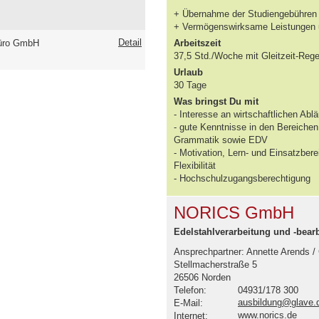
+ Übernahme der Studiengebühren
+ Vermögenswirksame Leistungen un
Detail
üro GmbH
Arbeitszeit
37,5 Std./Woche mit Gleitzeit-Regel
Urlaub
30 Tage
Was bringst Du mit
- Interesse an wirtschaftlichen A
- gute Kenntnisse in den Bereiche
Grammatik sowie EDV
- Motivation, Lern- und Einsatzber
Flexibilität
- Hochschulzugangsberechtigung
NORICS GmbH
Edelstahlverarbeitung und -bea
Ansprechpartner: Annette Arends /
Stellmacherstraße 5
26506 Norden
Telefon:
04931/178 300
ausbildung@glave.
E-Mail:
www.norics.de
Internet: