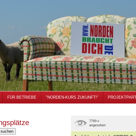
FÜR BETRIEBE
"NORDEN-KURS ZUKUNFT!"
PROJEKTPAR
ngsplätze
7769 x
angesehen