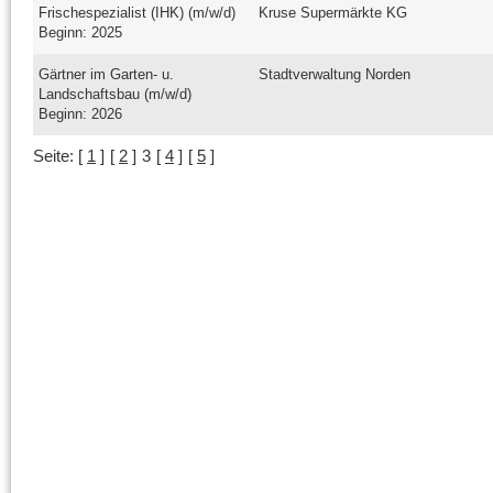
Frischespezialist (IHK) (m/w/d)
Kruse Supermärkte KG
Beginn: 2025
Gärtner im Garten- u.
Stadtverwaltung Norden
Landschaftsbau (m/w/d)
Beginn: 2026
Seite:
[
1
]
[
2
]
3
[
4
]
[
5
]