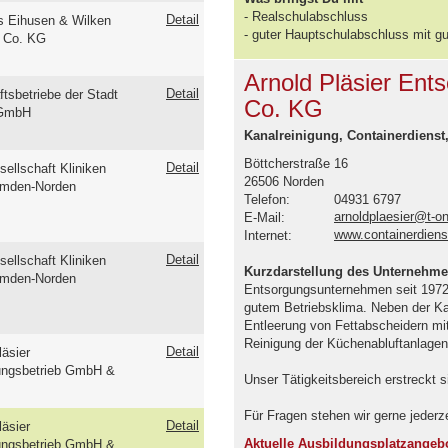
- Realschulabschluss
Detail
s Eihusen & Wilken
- guter Hauptschulabschluss mit g
 Co. KG
Arnold Pläsier En
Detail
ftsbetriebe der Stadt
Co. KG
 GmbH
Kanalreinigung, Containerdiens
Böttcherstraße 16
Detail
sellschaft Kliniken
26506 Norden
Emden-Norden
Telefon:
04931 6797
arnoldplaesier@t-on
E-Mail:
www.containerdiens
Internet:
Detail
sellschaft Kliniken
Kurzdarstellung des Unternehm
Emden-Norden
Entsorgungsunternehmen seit 1972.
gutem Betriebsklima. Neben der Kan
Entleerung von Fettabscheidern mi
Reinigung der Küchenabluftanlagen
Detail
läsier
ungsbetrieb GmbH &
Unser Tätigkeitsbereich erstreckt s
Für Fragen stehen wir gerne jederze
Detail
läsier
Aktuelle Ausbildungsplatzangeb
ungsbetrieb GmbH &