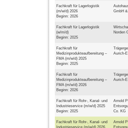
Fachkraft für Lagerlogistik
Autohau
(m/w/d) 2026
GmbH &
Beginn: 2026
Fachkraft für Lagerlogistik
Wirtscha
(w/m/d)
Norden
Beginn: 2025
Fachkraft für
Trägerge
Medizinprodukteaufbereitung –
Aurich-
FMA (m/w/d) 2025
Beginn: 2025
Fachkraft für
Trägerge
Medizinprodukteaufbereitung –
Aurich-
FMA (m/w/d) 2026
Beginn: 2026
Fachkraft für Rohr-, Kanal- und
Arnold P
Industrieservice (m/w/d) 2025
Entsorg
Beginn: 2025
Co. KG
Fachkraft für Rohr-, Kanal- und
Arnold P
Industrieservice (m/w/d) 2026
Entsorg