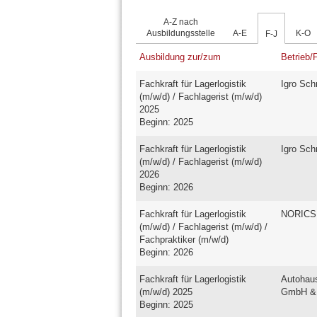
A-Z nach
Ausbildungsstelle
A-E
K-O
F-J
Ausbildung zur/zum
Betrieb/
Fachkraft für Lagerlogistik
Igro Sch
(m/w/d) / Fachlagerist (m/w/d)
2025
Beginn: 2025
Fachkraft für Lagerlogistik
Igro Sch
(m/w/d) / Fachlagerist (m/w/d)
2026
Beginn: 2026
Fachkraft für Lagerlogistik
NORICS
(m/w/d) / Fachlagerist (m/w/d) /
Fachpraktiker (m/w/d)
Beginn: 2026
Fachkraft für Lagerlogistik
Autohau
(m/w/d) 2025
GmbH &
Beginn: 2025