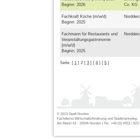
Beginn: 2026
Co. KG
Fachkraft Küche (m/w/d)
Norddeic
Beginn: 2025
Fachmann für Restaurants und
Norddeic
Veranstaltungsgastronomie
(m/w/d)
Beginn: 2025
Seite:
[
1
]
2
[
3
]
[
4
]
[
5
]
© 2013 Stadt Norden
Fachdienst Wirtschaftsförderung und Stadtmarketing
Am Markt 43 - 26506 Norden | Tel.: +49 (0) 4931 / 923 