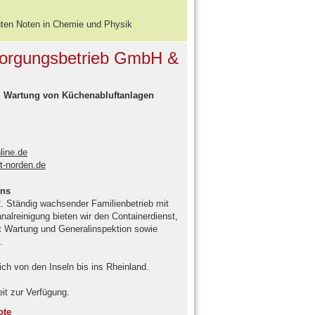
uten Noten in Chemie und Physik
tsorgungsbetrieb GmbH &
t, Wartung von Küchenabluftanlagen
line.de
t-norden.de
ens
 Ständig wachsender Familienbetrieb mit
alreinigung bieten wir den Containerdienst,
t Wartung und Generalinspektion sowie
.
ich von den Inseln bis ins Rheinland.
it zur Verfügung.
ote