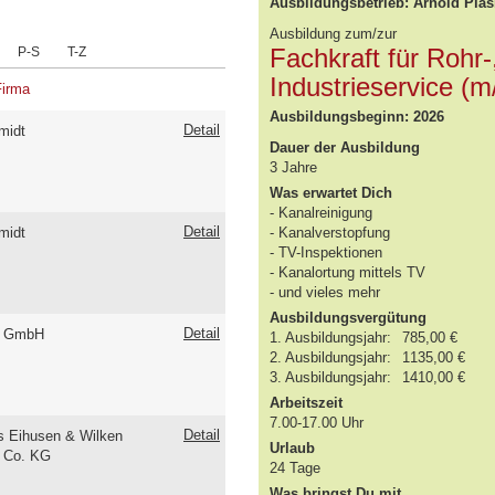
Ausbildungsbetrieb: Arnold Plä
Ausbildung zum/zur
Fachkraft für Rohr-
P-S
T-Z
Industrieservice (
Firma
Ausbildungsbeginn: 2026
Detail
midt
Dauer der Ausbildung
3 Jahre
Was erwartet Dich
- Kanalreinigung
Detail
midt
- Kanalverstopfung
- TV-Inspektionen
- Kanalortung mittels TV
- und vieles mehr
Ausbildungsvergütung
Detail
 GmbH
1. Ausbildungsjahr:
785,00 €
2. Ausbildungsjahr:
1135,00 €
3. Ausbildungsjahr:
1410,00 €
Arbeitszeit
7.00-17.00 Uhr
Detail
s Eihusen & Wilken
Urlaub
 Co. KG
24 Tage
Was bringst Du mit