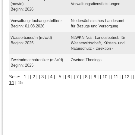
(m/w/d)
Verwaltungsdienstleistungen
Beginn: 2026
Verwaltungsfachangestellte/-r
Niedersächsisches Landesamt
Beginn: 01.08.2026
für Bezüge und Versorgung
Wasserbauer/in (m/w/d)
NLWKN Nds. Landesbetrieb für
Beginn: 2025
Wasserwirtschaft, Küsten- und
Naturschutz - Direktion -
Zweiradmechatroniker (m/w/d)
Zweirad-Thedinga
Beginn: 2025
Seite:
[
1
]
[
2
]
[
3
]
[
4
]
[
5
]
[
6
]
[
7
]
[
8
]
[
9
]
[
10
]
[
11
]
[
12
]
14
]
15