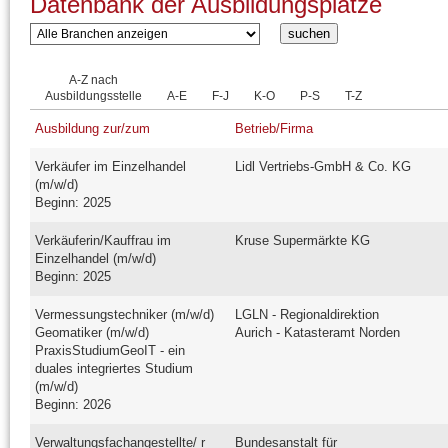
Datenbank der Ausbildungsplätze
A-Z nach
Ausbildungsstelle
A-E
F-J
K-O
P-S
T-Z
Ausbildung zur/zum
Betrieb/Firma
Verkäufer im Einzelhandel
Lidl Vertriebs-GmbH & Co. KG
(m/w/d)
Beginn: 2025
Verkäuferin/Kauffrau im
Kruse Supermärkte KG
Einzelhandel (m/w/d)
Beginn: 2025
Vermessungstechniker (m/w/d)
LGLN - Regionaldirektion
Geomatiker (m/w/d)
Aurich - Katasteramt Norden
PraxisStudiumGeoIT - ein
duales integriertes Studium
(m/w/d)
Beginn: 2026
Verwaltungsfachangestellte/ r
Bundesanstalt für