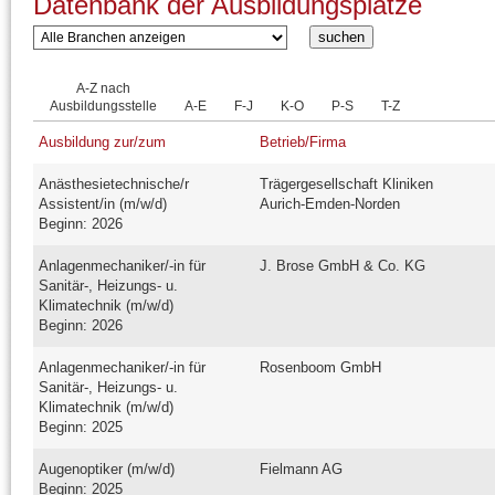
Datenbank der Ausbildungsplätze
A-Z nach
Ausbildungsstelle
A-E
F-J
K-O
P-S
T-Z
Ausbildung zur/zum
Betrieb/Firma
Anästhesietechnische/r
Trägergesellschaft Kliniken
Assistent/in (m/w/d)
Aurich-Emden-Norden
Beginn: 2026
Anlagenmechaniker/-in für
J. Brose GmbH & Co. KG
Sanitär-, Heizungs- u.
Klimatechnik (m/w/d)
Beginn: 2026
Anlagenmechaniker/-in für
Rosenboom GmbH
Sanitär-, Heizungs- u.
Klimatechnik (m/w/d)
Beginn: 2025
Augenoptiker (m/w/d)
Fielmann AG
Beginn: 2025